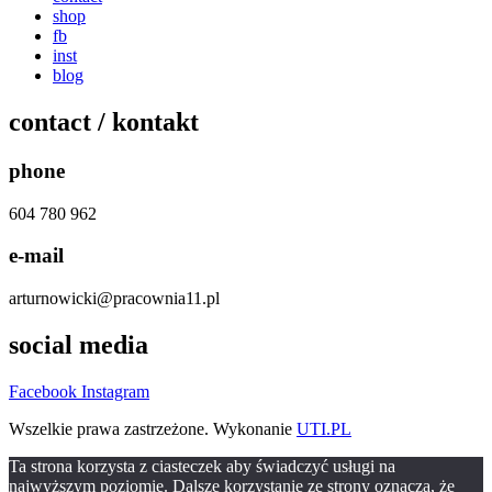
shop
fb
inst
blog
contact / kontakt
phone
604 780 962
e-mail
arturnowicki@pracownia11.pl
social media
Facebook
Instagram
Wszelkie prawa zastrzeżone. Wykonanie
UTI.PL
Ta strona korzysta z ciasteczek aby świadczyć usługi na
najwyższym poziomie. Dalsze korzystanie ze strony oznacza, że