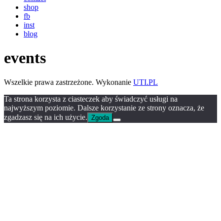
shop
fb
inst
blog
events
Wszelkie prawa zastrzeżone. Wykonanie
UTI.PL
Ta strona korzysta z ciasteczek aby świadczyć usługi na
najwyższym poziomie. Dalsze korzystanie ze strony oznacza, że
zgadzasz się na ich użycie.
Zgoda